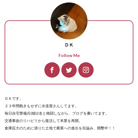
ＤＫ
Follow Me
ＤＫです。
２３年間飽きもせずに水道屋さんしてます。
毎日自宅警備兵(猫)2名と格闘しながら、ブログを書いてます。
交通事故のリハビリから復活して本業を再開。
倉庫拡大のために借りた土地で農業への進出を目論み、開墾中！！